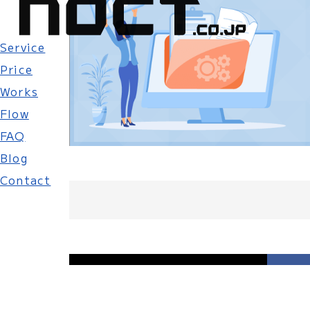
Service
Price
Works
Flow
FAQ
Blog
Contact