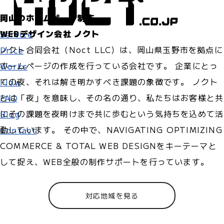
岡山のホームページ制作
WEBデザイン会社 ノクト
Service
ノクト合同会社（Noct LLC）は、岡山県玉野市を拠点に
Price
ホームページの作成を行っている会社です。 企業にとっ
Works
ての夜、それは解き明かすべき課題の象徴です。 ノクト
Flow
とは「夜」を意味し、その名の通り、私たちはお客様と共
FAQ
にその課題を夜明けまで共に歩むという気持ちを込めて活
Blog
動しています。 その中で、NAVIGATING OPTIMIZING
Contact
COMMERCE & TOTAL WEB DESIGNをキーテーマと
して捉え、WEB全般の制作サポートを行っています。
対応地域を見る